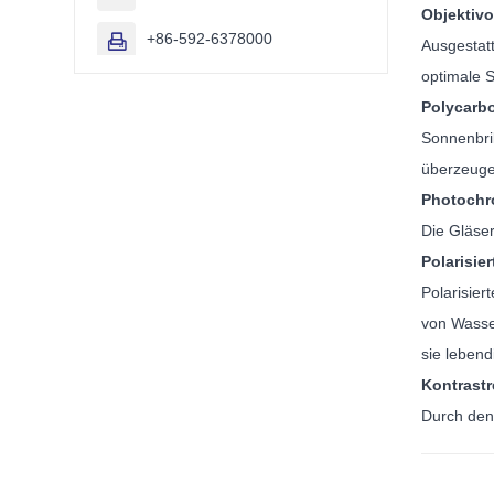
Objektivo
+86-592-6378000

Ausgestatt
optimale S
Polycarb
Sonnenbril
überzeugen
Photochr
Die Gläser
Polarisier
Polarisier
von Wasse
sie lebend
Kontrastr
Durch den