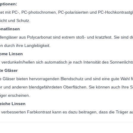
ptionen:
et mit PC-, PC-photochromen, PC-polarisierten und PC-Hochkontrastgläs
icht und Schutz.
onatlinsen
lengläser aus Polycarbonat sind extrem stoß- und kratzfest. Sie sind 
 durch ihre Langlebigkeit.
ome Linsen
 verdunkeln/hellen sich automatisch je nach Intensität des Sonnenlicht
te Gläser
te Gläser bieten hervorragenden Blendschutz und sind eine gute Wahl fü
r und anderen blendgefährdeten Oberflächen. Sie können auch Ihre Si
iger erscheinen.
eiche Linsen
 verbesserten Farbkontrast kann es dazu beitragen, dass die Träger a