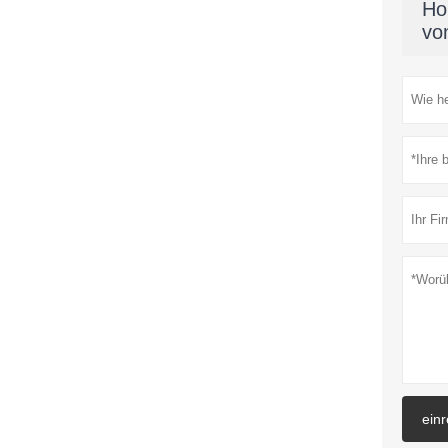
Ho
vo
ein