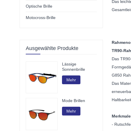
Das leicht
Optische Brille
Gesamtleis
Motocross-Brille
Rahmenop
Ausgewählte Produkte
TR90-Ra
Das TR90-M
Lässige
Formgedäc
Sonnenbrille
G850 Ra
Mehr
Das Mater
erneuerba
Haltbarkeit
Mode Brillen
Mehr
Merkmale
- Rutschfe