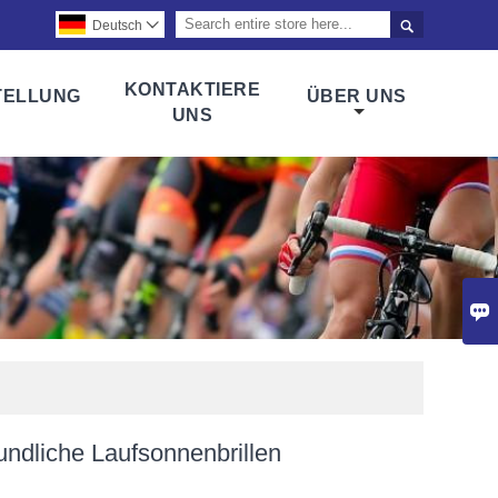

Deutsch

KONTAKTIERE
TELLUNG
ÜBER UNS
UNS

ndliche Laufsonnenbrillen