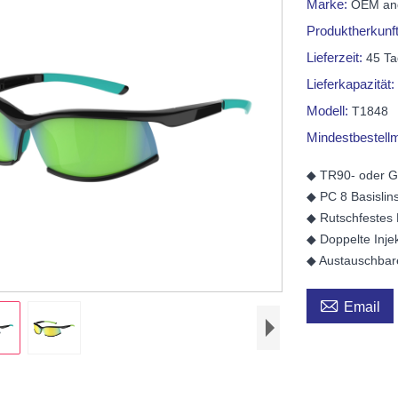
Marke:
OEM a
Produktherkunf
Lieferzeit:
45 Ta
Lieferkapazität
Modell:
T1848
Mindestbestel
◆ TR90- oder 
◆ PC 8 Basisli
◆ Rutschfestes
◆ Doppelte Inje
◆ Austauschbare

Email