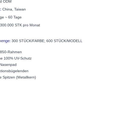
nd ODM
t:
China, Taiwan
ge ~ 60 Tage
:
300.000 STK pro Monat
lmenge:
300 STÜCK/FARBE; 600 STÜCK/MODELL
G850-Rahmen
nse 100% UV-Schutz
 Nasenpad
ktionsbügelenden
 Spitzen (Metallkern)