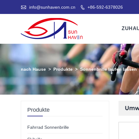

info@sunhaven.com.cn
+86-592-6378026

ZUHA
nach Hause
>
Produkte
>
Sonnenbrille laufen lassen
Umwe
Produkte
Fahrrad Sonnenbrille