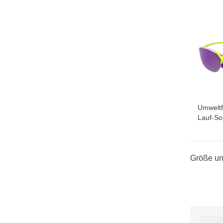
Umweltfr
Lauf-So
Größe un