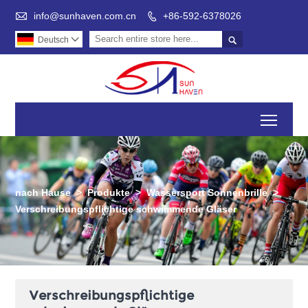

info@sunhaven.com.cn
+86-592-6378026


Deutsch

Toggl
nach Hause
>
Produkte
>
Wassersport Sonnenbrille
>
Verschreibungspflichtige schwimmende Gläser
Verschreibungspflichtige